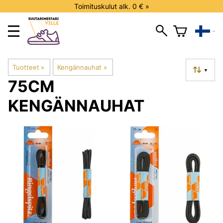
Toimituskulut alk. 0 € »
Tuotteet
‪»
Kengännauhat
‪»
▼
75CM
KENGÄNNAUHAT