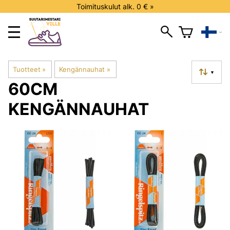
Toimituskulut alk. 0 € »
Tuotteet
‪»
Kengännauhat
‪»
▼
60CM
KENGÄNNAUHAT