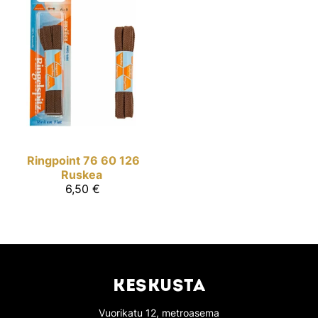
Ringpoint
76 60 126
Ruskea
6,50 €
KESKUSTA
Vuorikatu 12, metroasema