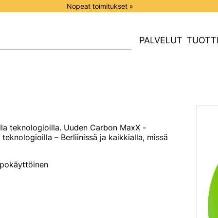
Nopeat toimitukset »
PALVELUT
TUOTT
illa teknologioilla. Uuden Carbon MaxX -
 teknologioilla – Berliinissä ja kaikkialla, missä
ppokäyttöinen