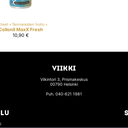
tteet
‪»
Tennareiden hoito
‪»
Collonil MaxX
Fresh
10,90 €
VIIKKI
Viikintori 3, Prismakeskus
00790 Helsinki
Puh.
040-621 1981
LU
i