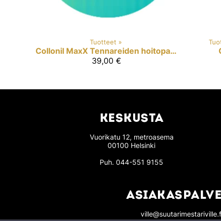
Tuotteet
‪»
Tuo
Collonil MaxX
Tennareiden hoitopaketti
39,00 €
KESKUSTA
Vuorikatu 12, metroasema
00100 Helsinki
Puh.
044-551 9155
ASIAKASPALVE
ville@suutarimestariville.f