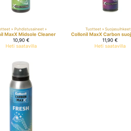
otteet
‪»
Puhdistusaineet
‪»
Tuotteet
‪»
Suojasuihkeet
nil MaxX
Midsole Cleaner
Collonil MaxX
Carbon suo
10,90 €
11,90 €
Heti saatavilla
Heti saatavilla