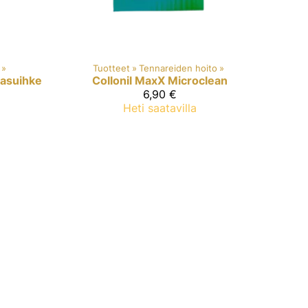
‪»
Tuotteet
‪»
Tennareiden hoito
‪»
jasuihke
Collonil MaxX
Microclean
6,90 €
Heti saatavilla