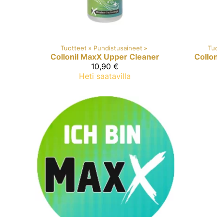
Tuotteet
‪»
Puhdistusaineet
‪»
Tu
Collonil MaxX
Upper Cleaner
Collo
10,90 €
Heti saatavilla