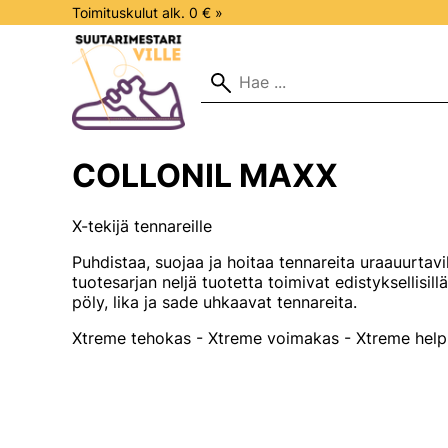
Toimituskulut alk. 0 € »
COLLONIL MAXX
X-tekijä tennareille
Puhdistaa, suojaa ja hoitaa tennareita uraauurtav
tuotesarjan neljä tuotetta toimivat edistyksellisillä
pöly, lika ja sade uhkaavat tennareita.
Xtreme tehokas - Xtreme voimakas - Xtreme hel