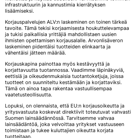
infrastruktuurin ja kannustimia kierrätyksen
lisäämiseksi.
Korjauspalvelujen ALV:n laskeminen on toinen tärkeä
tavoite. Tämä tekisi korjaamisesta houkuttelevampaa
ja tukisi paikallisia yrittäjiä mahdollistaen uusien
ihmisten opettamisen korjausalalle. Arvonlisäveron
laskeminen pidentäisi tuotteiden elinkaarta ja
vähentäisi jätteen määrää.
Korjauskapina painottaa myös kestävyyttä ja
korjattavuutta tuotannossa. Vaadimme läpinäkyviä,
eettisiä ja oikeudenmukaisia tuotantoketjuja, joissa
tuotteet on suunniteltu kestämään ja korjattaviksi.
Tämä on ainoa tapa rakentaa vastuullisempaa
vaatetusteollisuutta.
Lopuksi, on olennaista, että EU:n korjausoikeutta ja
yritysvastuuta koskevat direktiivit toteutuvat vahvasti
Suomen lainsäädännössä. Tarvitsemme vahvaa
lainsäädäntöä, joka velvoittaa yritykset vastuuseen
toimistaan ja tukee kuluttajien oikeutta korjata
tuotteitaan.