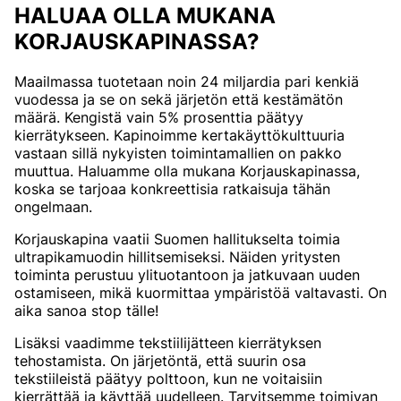
HALUAA OLLA MUKANA
KORJAUSKAPINASSA?
Maailmassa tuotetaan noin 24 miljardia pari kenkiä
vuodessa ja se on sekä järjetön että kestämätön
määrä. Kengistä vain 5% prosenttia päätyy
kierrätykseen. Kapinoimme kertakäyttökulttuuria
vastaan sillä nykyisten toimintamallien on pakko
muuttua. Haluamme olla mukana Korjauskapinassa,
koska se tarjoaa konkreettisia ratkaisuja tähän
ongelmaan.
Korjauskapina vaatii Suomen hallitukselta toimia
ultrapikamuodin hillitsemiseksi. Näiden yritysten
toiminta perustuu ylituotantoon ja jatkuvaan uuden
ostamiseen, mikä kuormittaa ympäristöä valtavasti. On
aika sanoa stop tälle!
Lisäksi vaadimme tekstiilijätteen kierrätyksen
tehostamista. On järjetöntä, että suurin osa
tekstiileistä päätyy polttoon, kun ne voitaisiin
kierrättää ja käyttää uudelleen. Tarvitsemme toimivan