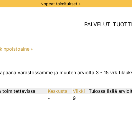
Nopeat toimitukset »
PALVELUT
TUOTT
kinpoistoaine
‪»
n vapaana varastossamme ja muuten arviolta
3 - 15 vrk
tilauk
 toimitettavissa
Keskusta
Viikki
Tulossa lisää arviol
-
9