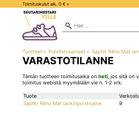
Toimituskulut alk. 0 € »
Tuotteet
‪»
Puhdistusaineet
‪»
Saphir Réno'Mat lan
VARASTOTILANNE
Tämän tuotteen toimitusaika on
heti
, jos sitä o
toimitus webistä myymälään vie n. 1-2 vrk.
Tuote
Verkosta
Saphir Réno'Mat lankinpoistoaine
9