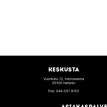
KESKUSTA
Vuorikatu 12, metroasema
00100 Helsinki
Puh.
044-551 9155