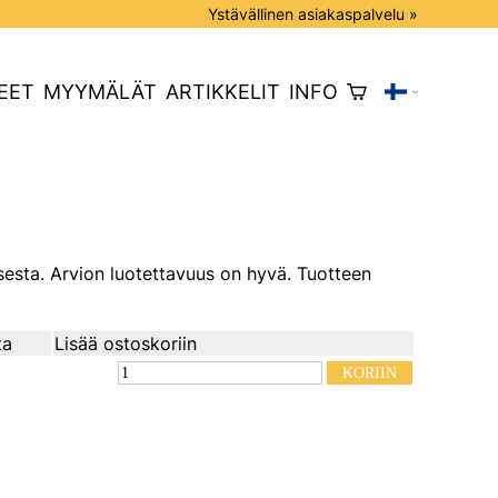
Ystävällinen asiakaspalvelu »
EET
MYYMÄLÄT
ARTIKKELIT
INFO
sesta. Arvion luotettavuus on hyvä. Tuotteen
ta
Lisää ostoskoriin