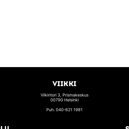
VIIKKI
Viikintori 3, Prismakeskus
00790 Helsinki
Puh.
040-621 1981