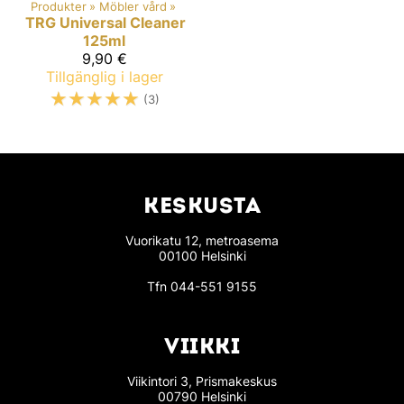
Produkter
‪»
Möbler vård
‪»
TRG
Universal Cleaner
125ml
9,90 €
Tillgänglig i lager
☆
☆
☆
☆
☆
(3)
KESKUSTA
Vuorikatu 12, metroasema
00100 Helsinki
Tfn
044-551 9155
VIIKKI
Viikintori 3, Prismakeskus
00790 Helsinki