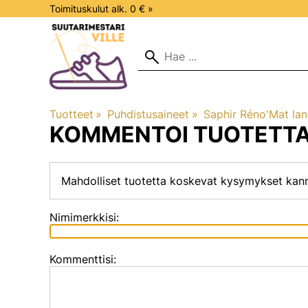
Toimituskulut alk. 0 € »
Tuotteet
‪»
Puhdistusaineet
‪»
Saphir Réno'Mat lan
KOMMENTOI TUOTETT
Mahdolliset tuotetta koskevat kysymykset kan
Nimimerkkisi:
Kommenttisi: