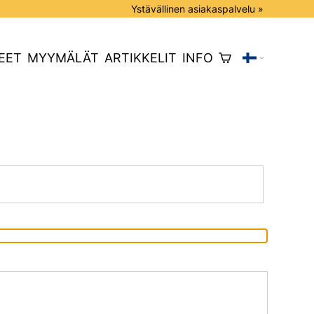
Ystävällinen asiakaspalvelu »
EET
MYYMÄLÄT
ARTIKKELIT
INFO