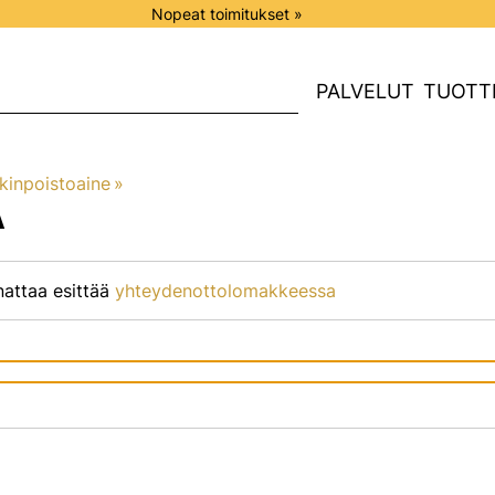
Nopeat toimitukset »
PALVELUT
TUOTT
kinpoistoaine
‪»
A
nattaa esittää
yhteydenottolomakkeessa