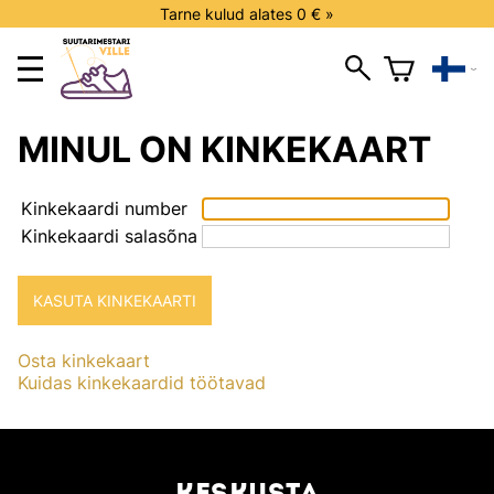
Tarne kulud alates 0 € »
MINUL ON KINKEKAART
Kinkekaardi number
Kinkekaardi salasõna
Osta kinkekaart
Kuidas kinkekaardid töötavad