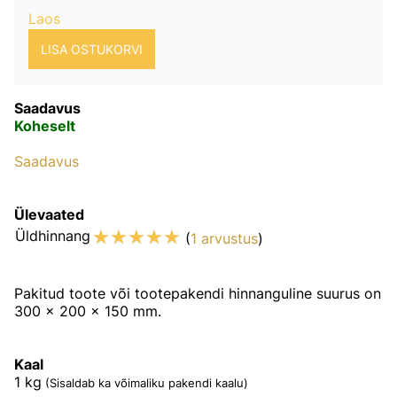
Laos
Saadavus
Koheselt
Saadavus
Ülevaated
☆
☆
☆
☆
☆
Üldhinnang
(
1 arvustus
)
Pakitud toote või tootepakendi hinnanguline suurus on
300 x 200 x 150 mm.
Kaal
1
kg
(Sisaldab ka võimaliku pakendi kaalu)