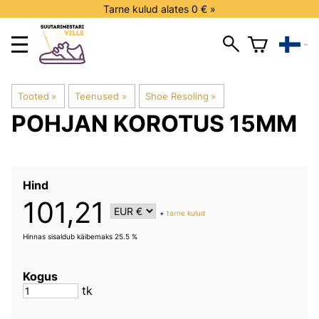
Tarne kulud alates 0 € »
Tooted
‪»
Teenused
‪»
Shoe Resoling
‪»
POHJAN KOROTUS 15MM
Hind
101,21
+
tarne kulud
Hinnas sisaldub käibemaks 25.5 %
Kogus
tk