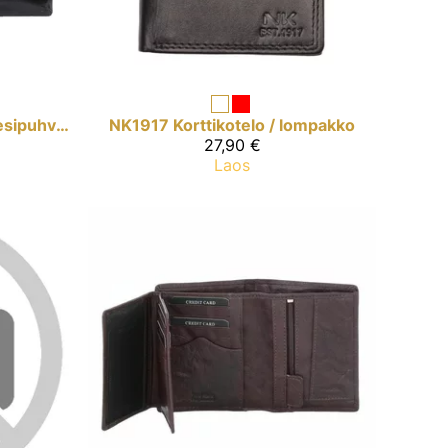
Musta lompakko, vesipuhveli
NK1917
Korttikotelo / lompakko
27,90 €
Laos