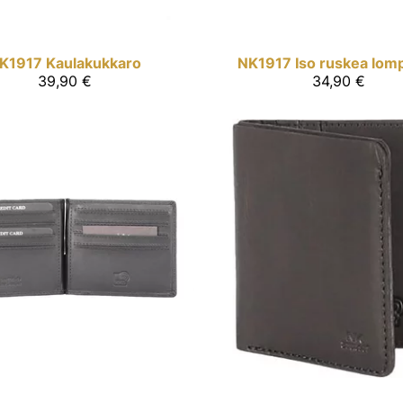
K1917
Kaulakukkaro
NK1917
Iso ruskea lom
39,90 €
34,90 €