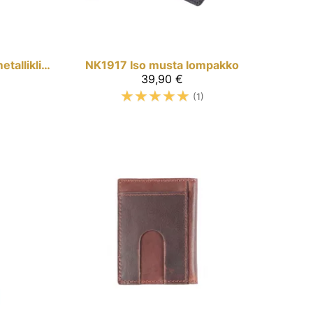
Ruskea lompakko metalliklipsillä
NK1917
Iso musta lompakko
39,90 €
☆
☆
☆
☆
☆
(1)