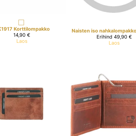
K1917
Korttilompakko
14,90 €
Erihind
49,90 €
Laos
Laos