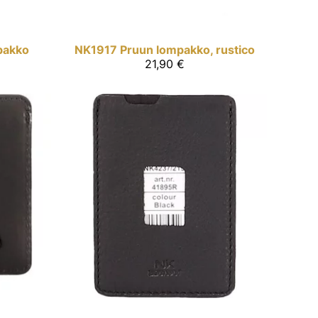
pakko
NK1917
Pruun lompakko, rustico
21,90 €