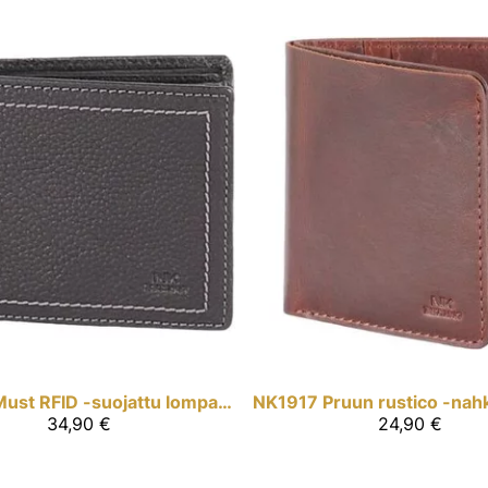
Must RFID -suojattu lompakko
NK1917
34,90 €
24,90 €