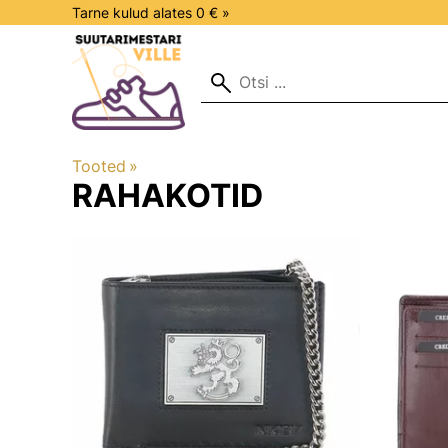
Tarne kulud alates 0 € »
Tooted
‪»
RAHAKOTID