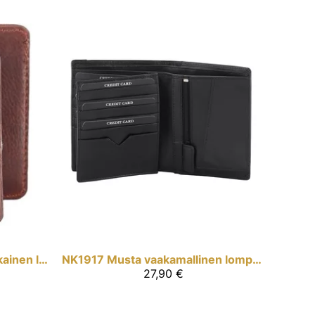
Pruun rustico -nahkainen lompakko
NK1917
Musta vaakamallinen lompakko
27,90 €