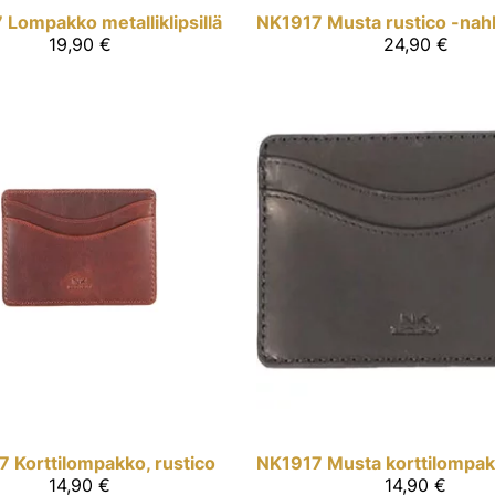
7
Lompakko metalliklipsillä
NK1917
19,90 €
24,90 €
7
Korttilompakko, rustico
NK1917
14,90 €
14,90 €