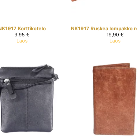
NK1917
Korttikotelo
NK1917
9,95 €
19,90 €
Laos
Laos