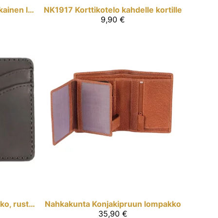
Musta rustico -nahkainen lompakko
NK1917
Korttikotelo kahdelle kortille
9,90 €
Musta korttilompakko, rustico
Nahkakunta
Konjakipruun lompakko
35,90 €