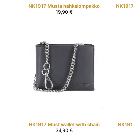
NK1917
Musta nahkalompakko
NK191
19,90 €
NK1917
Must wallet with chain
NK191
34,90 €