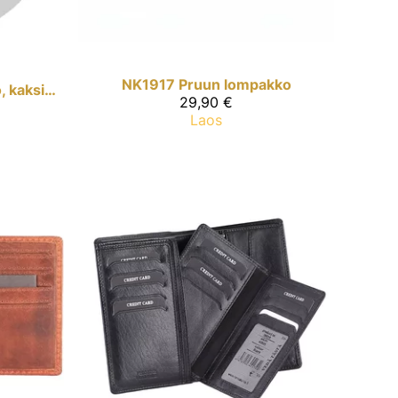
NK1917
Pruun lompakko
Naisten iso nahkalompakko, kaksipuolinen
29,90 €
Laos