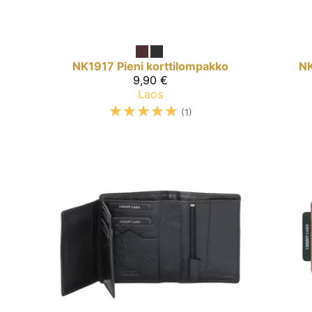
NK1917
Pieni korttilompakko
N
9,90 €
Laos
☆
☆
☆
☆
☆
(1)