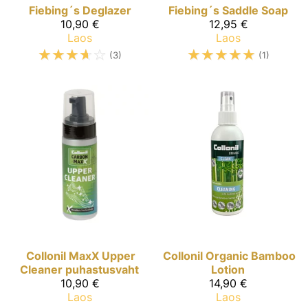
Fiebing´s
Deglazer
Fiebing´s
Saddle Soap
10,90 €
12,95 €
Laos
Laos
☆
☆
☆
☆
☆
☆
☆
☆
☆
☆
(3)
(1)
Collonil MaxX
Upper
Collonil Organic
Bamboo
Cleaner puhastusvaht
Lotion
10,90 €
14,90 €
Laos
Laos