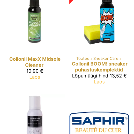
Collonil MaxX
Midsole
Tooted
‪»
Sneaker Care
‪»
Collonil
BOOM! sneaker
Cleaner
puhastuskomplektid
10,90 €
Lõpumüügi hind
13,52 €
Laos
Laos