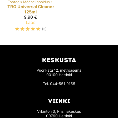
Tooted
‪»
Mööbel hooldus
‪»
TRG
Universal Cleaner
125ml
9,90 €
Laos
☆
☆
☆
☆
☆
(3)
KESKUSTA
Vuorikatu 12, metroasema
00100 Helsinki
Tel.
044-551 9155
VIIKKI
Viikintori 3, Prismakeskus
00790 Helsinki