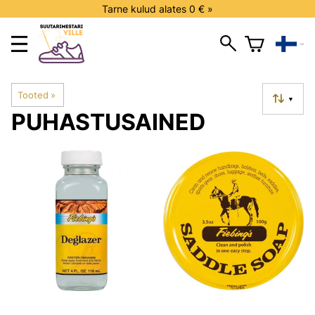
Tarne kulud alates 0 € »
Tooted
‪»
▼
PUHASTUSAINED