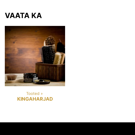
VAATA KA
Tooted
‪»
KINGAHARJAD