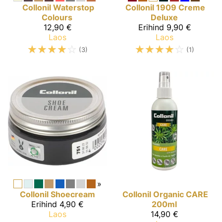
Collonil
Waterstop
Collonil 1909
Creme
Colours
Deluxe
12,90 €
Erihind
9,90 €
Laos
Laos
☆
☆
☆
☆
☆
☆
☆
☆
☆
☆
(3)
(1)
»
Collonil
Shoecream
Collonil Organic
CARE
Erihind
4,90 €
200ml
Laos
14,90 €