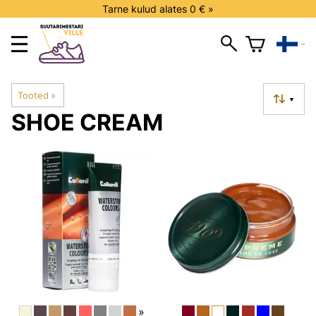
Tarne kulud alates 0 € »
Tooted
‪»
▼
SHOE CREAM
»