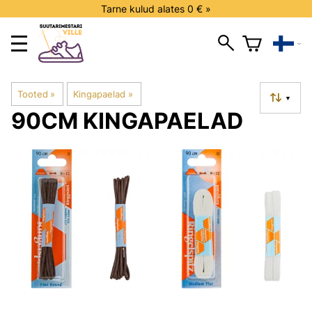
Tarne kulud alates 0 € »
Tooted
‪»
Kingapaelad
‪»
▼
90CM KINGAPAELAD