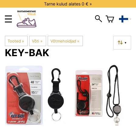
Tarne kulud alates 0 € »
Tooted
‪»
Võti
‪»
Võtmehoidjad
‪»
▼
KEY-BAK