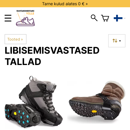
Tarne kulud alates 0 € »
Tooted
‪»
▼
LIBISEMISVASTASED
TALLAD