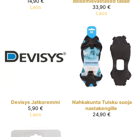
14,90 €
libisemisvastased tallad
Laos
33,90 €
Laos
Devisys
Jatkoremmi
Nahkakunta
Tuisku suoja
5,90 €
nastakengille
Laos
24,90 €