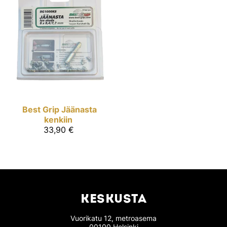
Best Grip
Jäänasta
kenkiin
33,90 €
KESKUSTA
Vuorikatu 12, metroasema
00100 Helsinki