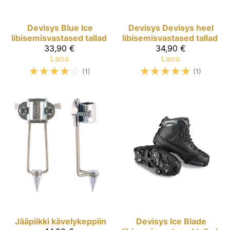
Devisys
Blue Ice
Devisys
Devisys heel
libisemisvastased tallad
libisemisvastased tallad
33,90 €
34,90 €
Laos
Laos
☆
☆
☆
☆
☆
☆
☆
☆
☆
☆
(1)
(1)
Jääpiikki kävelykeppiin
Devisys
Ice Blade