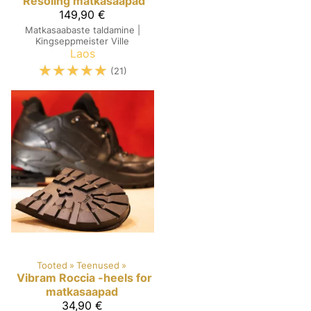
Resoling matkasaapad
149,90 €
Matkasaabaste taldamine |
Kingseppmeister Ville
Laos
☆
☆
☆
☆
☆
(21)
Tooted
‪»
Teenused
‪»
Vibram Roccia -heels for
matkasaapad
34,90 €