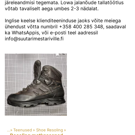
järeleandmisi tegemata. Lowa jalanõude tallatöötlus
võtab tavaliselt aega umbes 2-3 nädalat.
Inglise keelse klienditeeninduse jaoks võite meiega
ühendust võtta numbril +358 400 285 348, saadaval
ka WhatsAppis, või e-posti teel aadressil
info@suutarimestariville.fi
ooted
‪»
Teenused
‪»
Shoe Resoling
‪»