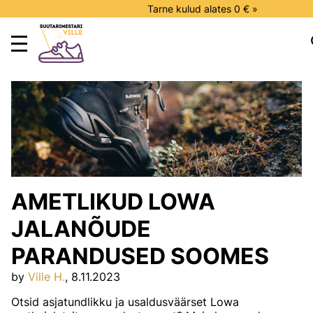
Tarne kulud alates 0 € »
AMETLIKUD LOWA
JALANÕUDE
PARANDUSED SOOMES
by
Ville H.
, 8.11.2023
Otsid asjatundlikku ja usaldusväärset Lowa