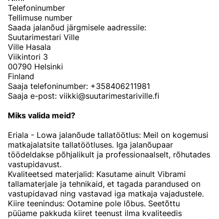
Telefoninumber
Tellimuse number
Saada jalanõud järgmisele aadressile:
Suutarimestari Ville
Ville Hasala
Viikintori 3
00790 Helsinki
Finland
Saaja telefoninumber: +358406211981
Saaja e-post: viikki@suutarimestariville.fi
Miks valida meid?
Eriala - Lowa jalanõude tallatöötlus: Meil on kogemusi
matkajalatsite tallatöötluses. Iga jalanõupaar
töödeldakse põhjalikult ja professionaalselt, rõhutades
vastupidavust.
Kvaliteetsed materjalid: Kasutame ainult Vibrami
tallamaterjale ja tehnikaid, et tagada parandused on
vastupidavad ning vastavad iga matkaja vajadustele.
Kiire teenindus: Ootamine pole lõbus. Seetõttu
püüame pakkuda kiiret teenust ilma kvaliteedis