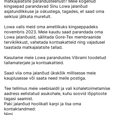
matkajalatsite parandusteenust? Meie kogenud
kingsepad parandavad Sinu Lowa jalanõud
asjatundlikkuse ja oskustega, tagades, et saad oma
seiklusi jätkata muretult.
Lowa valis meid oma ametlikuks kingseppadeks
novembris 2023. Meie kaudu saad parandada oma
Lowa jalanõusid, säilitada Gore-Tex membraanide
terviklikkust, vahetada kontsakatteid ning vajadusel
taastada matkajalatsite tallad.
Kasutame meie Lowa parandustes Vibrami toodetud
tallamaterjale ja kontsakatteid.
Saad viia oma jalanõud ükskõik millisesse meie
kauplusesse või saata need meile postiga.
Tee tellimus meie veebisaidil ja vali kohaletoimetamise
aadress eelistatud asukohale, kuhu soovid lõpptoote
tagasi saamist.
Paki jalanõud hoolikalt karpi ja lisa oma
kontaktandmed:
Nimi