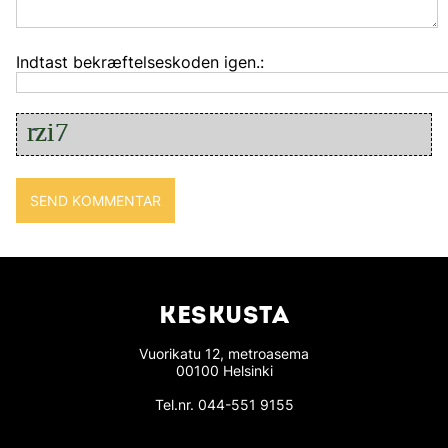
Indtast bekræftelseskoden igen.:
KESKUSTA
Vuorikatu 12, metroasema
00100 Helsinki
Tel.nr.
044-551 9155