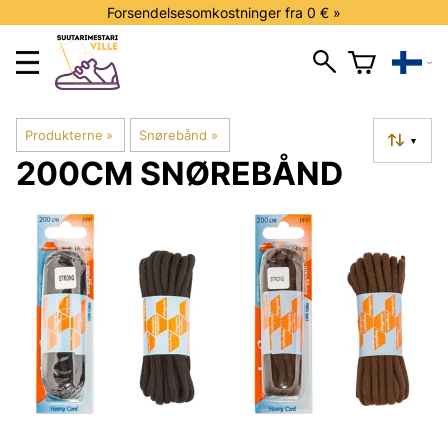
Forsendelsesomkostninger fra 0 € »
Produkterne
‪»
Snørebånd
‪»
▼
200CM SNØREBÅND