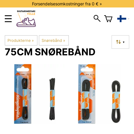
Forsendelsesomkostninger fra 0 € »
Produkterne
‪»
Snørebånd
‪»
▼
75CM SNØREBÅND