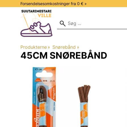
Forsendelsesomkostninger fra 0 € »
Produkterne
‪»
Snørebånd
‪»
45CM SNØREBÅND